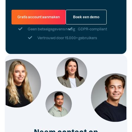
Gratis account aanmaken
Boek een demo
Geen betaalgegevens nodig
GDPR-compliant
Vertrouwd door 15.000+ gebruikers
Neem contact op