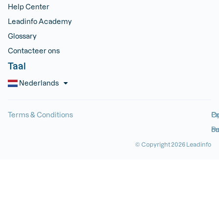
Help Center
Leadinfo Academy
Glossary
Contacteer ons
English
Taal
Deutsch
Nederlands
Dansk
Terms & Conditions
Pr
Op
Co
Po
ou
b
© Copyright 2026 Leadinfo